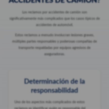
ACCIDENTES DE CAMIÓN?
Los reclamos por accidentes de camión son
significativamente más complicados que los casos típicos de
accidentes de automóvil.
Estos reclamos a menudo involucran lesiones graves,
múltiples partes responsables y poderosas compañías de
transporte respaldadas por equipos agresivos de
aseguradoras.
Determinación de la
responsabilidad
Uno de los aspectos más complicados de estos
reclamos es identificar quién es responsable del