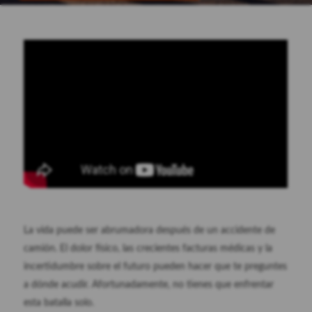
La vida puede ser abrumadora después de un accidente de
camión. El dolor físico, las crecientes facturas médicas y la
incertidumbre sobre el futuro pueden hacer que te preguntes
a dónde acudir. Afortunadamente, no tienes que enfrentar
esta batalla solo.