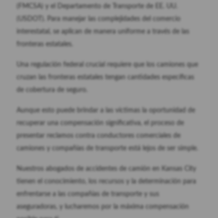
(FMCSA) y el Departamento de Transporte de EE. UU.
(USDOT). Para manejar las complejidades del comercio
interestatal, se aplican de manera uniforme a través de las
fronteras estatales.
Una regulación federal crucial requiere que los camiones que
cruzan las fronteras estatales tengan cantidades específicas
de cobertura de seguro.
Aunque esto puede brindar a las víctimas la oportunidad de
recuperar una compensación significativa, el proceso de
presentar reclamos contra conductores comerciales de
camiones y compañías de transporte está lejos de ser simple.
Nuestros abogados de accidentes de camión en Kansas City
tienen el conocimiento, los recursos y la determinación para
enfrentarse a las compañías de transporte y sus
aseguradoras, y lucharemos por la máxima compensación