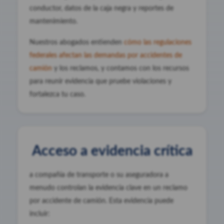
conductor, datos de la caja negra y reportes de
mantenimiento.
Nuestros abogados entienden
cómo las regulaciones
federales afectan las demandas por accidentes de
camión
y los reclamos, y contamos con los recursos
para reunir evidencia que pruebe violaciones y
fortalezca tu caso.
Acceso a evidencia crítica
a compañía de transporte o su aseguradora a
menudo controlan la evidencia clave en un reclamo
por accidente de camión. Esta evidencia puede
incluir: