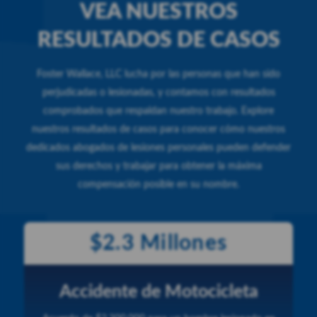
VEA NUESTROS
RESULTADOS DE CASOS
Foster Wallace, LLC lucha por las personas que han sido
perjudicadas o lesionadas, y contamos con resultados
comprobados que respaldan nuestro trabajo. Explore
nuestros resultados de casos para conocer cómo nuestros
dedicados abogados de lesiones personales pueden defender
sus derechos y trabajar para obtener la máxima
compensación posible en su nombre.
$2.3 Millones
Accidente de Motocicleta