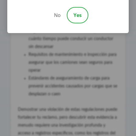
cumplimiento
No
Yes
Estas regulaciones incluyen:
Reglas de Horas de Servicio(HOS) que limitan
cuánto tiempo puede conducir un conductor
sin descansar
Requisitos de mantenimiento e inspección para
asegurar que los camiones sean seguros para
operar
Estándares de aseguramiento de carga para
prevenir accidentes causados por cargas que se
desplazan o caen
Demostrar una violación de estas regulaciones puede
fortalecer tu reclamo, pero descubrir esta evidencia a
menudo requiere una investigación profunda y
acceso a registros específicos, como los registros del