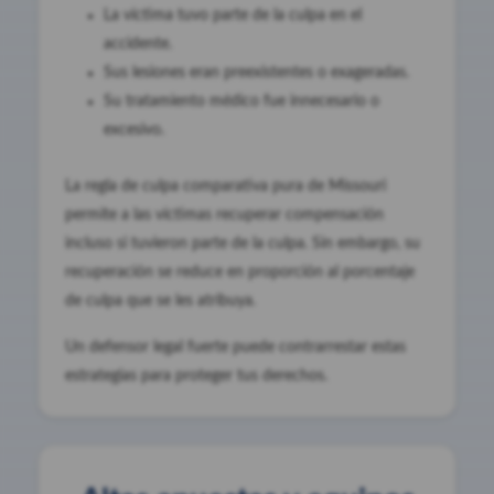
La víctima tuvo parte de la culpa en el
accidente.
Sus lesiones eran preexistentes o exageradas.
Su tratamiento médico fue innecesario o
excesivo.
La regla de culpa comparativa pura de Missouri
permite a las víctimas recuperar compensación
incluso si tuvieron parte de la culpa. Sin embargo, su
recuperación se reduce en proporción al porcentaje
de culpa que se les atribuya.
Un defensor legal fuerte puede contrarrestar estas
estrategias para proteger tus derechos.