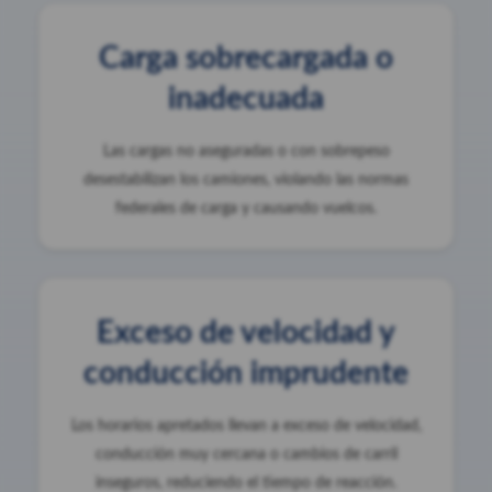
Carga sobrecargada o
inadecuada
Las cargas no aseguradas o con sobrepeso
desestabilizan los camiones, violando las normas
federales de carga y causando vuelcos.
Exceso de velocidad y
conducción imprudente
Los horarios apretados llevan a exceso de velocidad,
conducción muy cercana o cambios de carril
inseguros, reduciendo el tiempo de reacción.