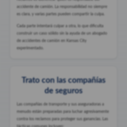
accidente de camión. La responsabilidad no siempre
es clara, y varias partes pueden compartir la culpa.
Cada parte intentará culpar a otra, lo que dificulta
construir un caso sólido sin la ayuda de un abogado
de accidentes de camión en Kansas City
experimentado.
Trato con las compañías
de seguros
Las compañías de transporte y sus aseguradoras a
menudo están preparadas para luchar agresivamente
contra los reclamos para proteger sus ganancias. Las
tácticas comunes incluyen: