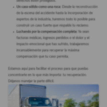
derechos estén protegidos.
Un caso sólido como una roca:
Desde la reconstrucción
de la escena del accidente hasta la incorporación de
expertos de la industria, haremos todo lo posible para
construir un caso fuerte que respalde tu reclamo.
Luchando por la compensación completa:
Ya sean
facturas médicas, ingresos perdidos o el dolor y el
impacto emocional que has sufrido, trabajaremos
incansablemente para recuperar la máxima
compensación que tu caso permita.
Estamos aquí para facilitar el proceso para que puedas
concentrarte en lo que más importa: tu recuperación.
Déjanos manejar la parte difícil.