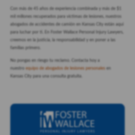
Con más de 45 años de experiencia combinada y más de $1
mil millones recuperados para víctimas de lesiones, nuestros
abogados de accidentes de camión en Kansas City están aquí
para luchar por ti. En Foster Wallace Personal Injury Lawyers,
creemos en la justicia, la responsabilidad y en poner a las
familias primero.
No pongas en riesgo tu reclamo. Contacta hoy a
nuestro
equipo de abogados de lesiones personales
en
Kansas City para una consulta gratuita.