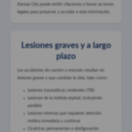
Kansas City puede emitir citaciones y tomar acciones
legales para preservar y acceder a esta información.
Lesiones graves y a largo
plazo
Los accidentes de camión a menudo resultan en
lesiones graves y que cambian la vida, tales como:
Lesiones traumáticas cerebrales (TBI)
Lesiones de la médula espinal, incluyendo
parálisis
Lesiones internas que requieren atención
médica inmediata y continua
Cicatrices permanentes o desfiguración