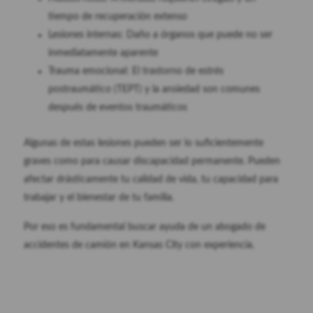
tiempo de recuperación extenso
Lesiones internas: Daño a órganos que puede no ser
inmediatamente aparente
Trauma emocional: El trastorno de estrés
postraumático (TEPT) y la ansiedad son comunes
después de eventos traumáticos
Algunas de estas lesiones pueden ser lo suficientemente
graves como para causar discapacidad permanente. Pueden
afectar drásticamente tu calidad de vida, tu capacidad para
trabajar y el bienestar de tu familia.
Por eso es fundamental buscar ayuda de un abogado de
accidentes de camión en Kansas City con experiencia.