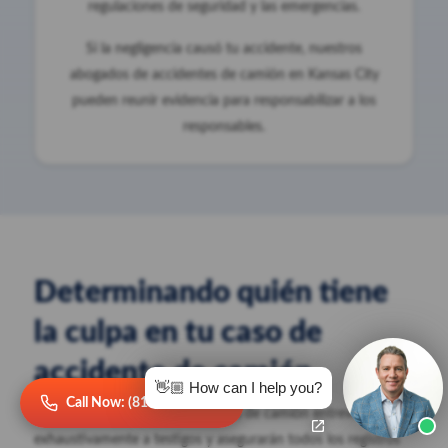
regulaciones de seguridad y las emergencias.
Si la negligencia causó tu accidente, nuestros
abogados de accidentes de camión en Kansas City
pueden reunir evidencia para responsabilizar a los
responsables.
Determinando quién tiene
la culpa en tu caso de
accidente de camión
👋🏼 How can I help you?
Call Now: (816) 249-2101
Nuestros abogados de accidentes de camión entrevistarán
exhaustivamente a testigos y asegurarán todos los registros