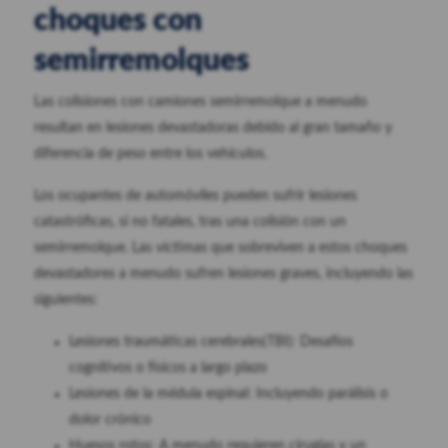
choques con
semirremolques
Las colisiones con camiones semirremolque a menudo
resultan en lesiones devastadoras debido al gran tamaño y
diferencia de peso entre los vehículos.
Los ocupantes de automóviles pueden sufrir lesiones
catastróficas, si no fatales, tras una colisión con un
semirremolque. Las víctimas que sobreviven a estos choques
devastadores a menudo sufren lesiones graves, incluyendo las
siguientes:
Lesiones traumáticas cerebrales(TBI): Desafíos
cognitivos o físicos a largo plazo
Lesiones de la médula espinal: Incluyendo parálisis o
dolor crónico
Huesos rotos: A menudo requieren cirugías y un