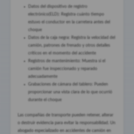
Datos del dispositivo de registro
electrónico(ELD): Registra cuánto tiempo
estuvo el conductor en la carretera antes del
choque
Datos de la caja negra: Registra la velocidad del
camión, patrones de frenado y otros detalles
críticos en el momento del accidente
Registros de mantenimiento: Muestra si el
camión fue inspeccionado y reparado
adecuadamente
Grabaciones de cámara del tablero: Pueden
proporcionar una vista clara de lo que ocurrió
durante el choque
Las compañías de transporte pueden retener, alterar
o destruir evidencia para evitar la responsabilidad. Un
abogado especializado en accidentes de camión en