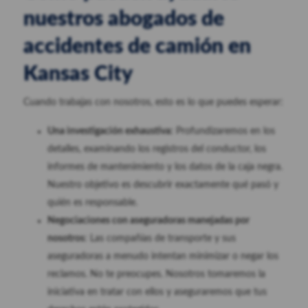
nuestros abogados de
accidentes de camión en
Kansas City
Cuando trabajas con nosotros, esto es lo que puedes esperar:
Una investigación exhaustiva:
Profundizaremos en los
detalles, examinando los registros del conductor, los
informes de mantenimiento y los datos de la caja negra.
Nuestro objetivo es descubrir exactamente qué pasó y
quién es responsable.
Negociaciones con aseguradoras manejadas por
nosotros
: Las compañías de transporte y sus
aseguradoras a menudo intentan minimizar o negar los
reclamos. No te preocupes. Nosotros tomaremos la
iniciativa en tratar con ellos y aseguraremos que tus