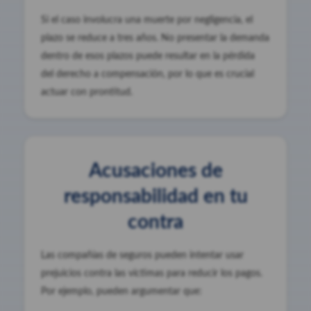
Si el caso involucra una muerte por negligencia, el
plazo se reduce a tres años. No presentar la demanda
dentro de esos plazos puede resultar en la pérdida
del derecho a compensación, por lo que es crucial
actuar con prontitud.
Acusaciones de
responsabilidad en tu
contra
Las compañías de seguros pueden intentar usar
prejuicios contra las víctimas para reducir los pagos.
Por ejemplo, pueden argumentar que: