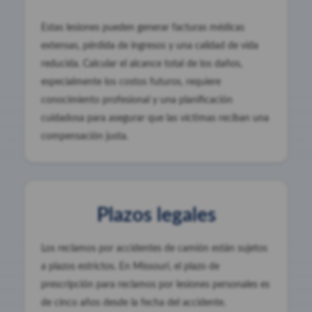
Estas lesiones pueden generar facturas médicas
extensas, pérdida de ingresos y una calidad de vida
reducida. Calcular el alcance total de los daños,
especialmente los costos futuros, requiere
conocimiento profesional y una planificación
cuidadosa para asegurar que las víctimas reciban una
compensación justa.
Plazos legales
Los reclamos por accidentes de camión están sujetos
a plazos estrictos. En Missouri, el plazo de
prescripción para reclamos por lesiones personales es
de cinco años desde la fecha del accidente.