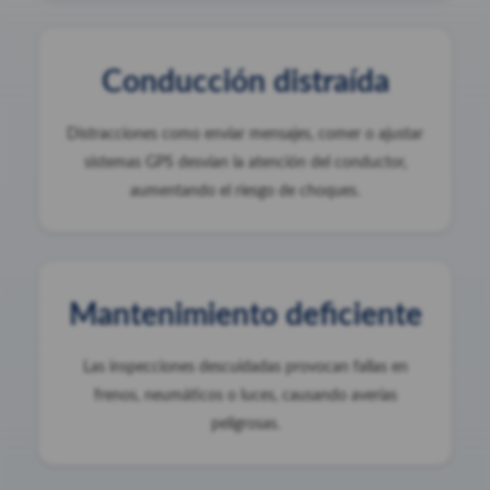
Conducción distraída
Distracciones como enviar mensajes, comer o ajustar
sistemas GPS desvían la atención del conductor,
aumentando el riesgo de choques.
Mantenimiento deficiente
Las inspecciones descuidadas provocan fallas en
frenos, neumáticos o luces, causando averías
peligrosas.