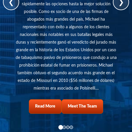
❮
❯
rápidamente las opciones hasta la mejor solución
su
posible. Como ex socio de una de las firmas de
qu
abogados más grandes del país, Michael ha
metr
representado con éxito a algunos de los clientes
jun
nacionales más notables en sus batallas legales más
esco
duras y recientemente ganó el veredicto del jurado más
di
grande en la historia de los Estados Unidos por un caso
de tabaquismo pasivo de prisioneros que condujo a una
m
prohibición estatal de fumar en prisioneros. Michael
también obtuvo el segundo acuerdo más grande en el
tr
estado de Missouri en 2010 ($56 millones de dólares)
mientras era asociado de Polsinelli....
About Michael Foster
- Foster Wallace A
Read More
Meet The Team