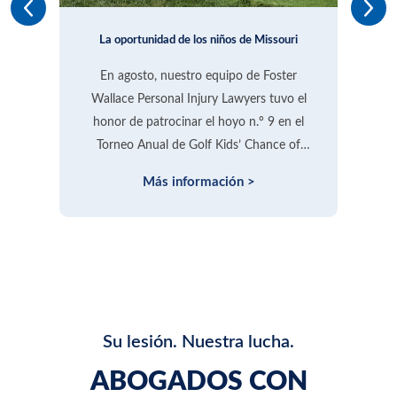
La oportunidad de los niños de Missouri
En agosto, nuestro equipo de Foster
Wallace Personal Injury Lawyers tuvo el
honor de patrocinar el hoyo n.° 9 en el
e
Torneo Anual de Golf Kids’ Chance of
Missouri, celebrado en el hermoso campo
Más información >
h
de golf Creekmoor en Raymore.
Su lesión. Nuestra lucha.
ABOGADOS CON