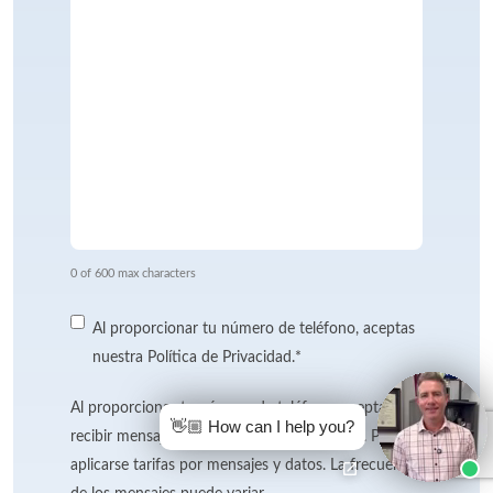
0 of 600 max characters
Consent
*
Al proporcionar tu número de teléfono, aceptas
nuestra Política de Privacidad.
*
SMS
Al proporcionar tu número de teléfono, aceptas
👋🏼 How can I help you?
Opt-
recibir mensajes de texto de Foster Wallace. Pueden
in
aplicarse tarifas por mensajes y datos. La frecuencia