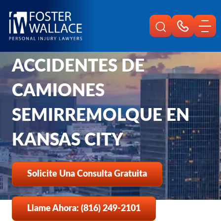
Home
Es
Abogado De Accidentes De Camiones En Kansas City
ABOGADO DE
Semirremolque
ACCIDENTES DE
CAMIONES
SEMIRREMOLQUE EN
KANSAS CITY
Solicite Una Consulta Gratuita
Llame Ahora: (816) 249-2101