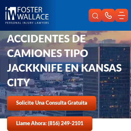
Home
Es
Abogado De Accidentes De Camiones En Kansas City
ABOGADO DE
Tipo Jackknife
ACCIDENTES DE
CAMIONES TIPO
JACKKNIFE EN KANSAS
CITY
Solicite Una Consulta Gratuita
Llame Ahora: (816) 249-2101