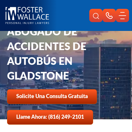
Home
Es
Lesiones Personales De Gladstone
Abogado De Accidentes De Autobus
ABOGADO DE
ACCIDENTES DE
AUTOBÚS EN
GLADSTONE
Solicite Una Consulta Gratuita
Llame Ahora: (816) 249-2101