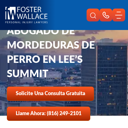
Home
Es
Lesiones Personales De Lees Summit
Abogado De Mordeduras De Perro
ABOGADO DE
MORDEDURAS DE
PERRO EN LEE’S
SUMMIT
Solicite Una Consulta Gratuita
Llame Ahora: (816) 249-2101