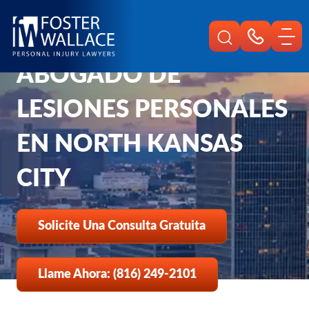
Home
Es
Lesiones Personales De North Kansas City
ABOGADO DE
LESIONES PERSONALES
EN NORTH KANSAS
CITY
Solicite Una Consulta Gratuita
Llame Ahora: (816) 249-2101