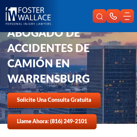
Home
Es
Lesiones Personales De Warrensburg
Abogado De Accidentes De Camion
ABOGADO DE
ACCIDENTES DE
CAMIÓN EN
WARRENSBURG
Solicite Una Consulta Gratuita
Llame Ahora: (816) 249-2101