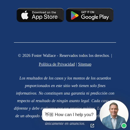
© 2026 Foster Wallace - Reservados todos los derechos. |
Política de Privacidad
|
Sitemap
Los resultados de los casos y los montos de los acuerdos
proporcionados en este sitio web tienen solo fines
informativos. No constituyen una garantía ni predicción con
respecto al resultado de ningún asunto legal. Cada caso es
diferente y debe evaluarse por sus propios méritos. La elección
👋🏼 How can I help you?
de un abogado es una decisión importante y no debe basarse
únicamente en anuncios.