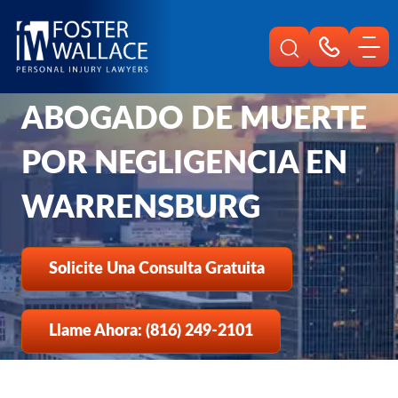
Home
Es
Lesiones Personales De Warrensburg
Abogado De Muerte Por Negligencia
ABOGADO DE MUERTE
POR NEGLIGENCIA EN
WARRENSBURG
Solicite Una Consulta Gratuita
Llame Ahora: (816) 249-2101