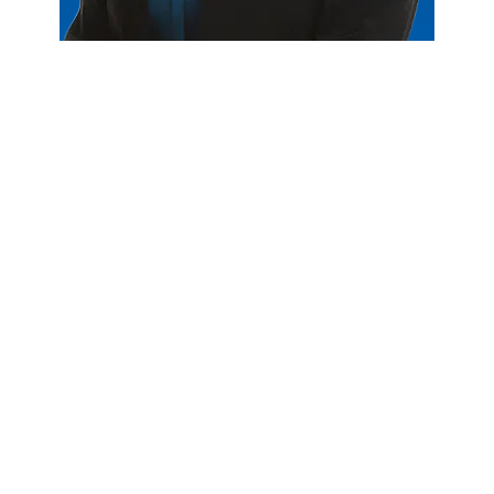
Claudia Ortega
Experiencia y Antecedentes
Claudia Ortega es una paralegal dedicada y detallista en
Foster Wallace, especializada en derecho de lesiones
personales. Con 17 años de experiencia en varios roles
legales, incluyendo recepcionista, especialista en
admisión y paralegal. Claudia está apasionada por
ayudar a nuestros clientes de habla inglesa y española
a navegar por las complejidades de las reclamaciones
de lesiones personales y asegurarse de que reciban la
justicia que merecen.