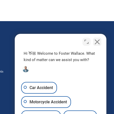
¿Tengo un caso?
Hi 👋🏼 Welcome to Foster Wallace. What
Contacta con nosotros
kind of matter can we assist you with?
hoy
tín
Solicitar Consulta Gratuita
Car Accident
Motorcycle Accident