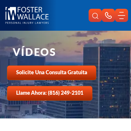
Home
Es
Videos
Comprendiendo El Acoso En La Carretera Y Los Pasos A Seguir Si Te Cho
VÍDEOS
Solicite Una Consulta Gratuita
Llame Ahora: (816) 249-2101