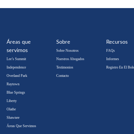
Áreas que
Sobre
Recursos
servimos
Sobre Nosotros
FAQs
Lee’s Summit
Nuestros Abogados
Informes
Independence
Testimonios
Registro En El Bole
Overland Park
Contacto
Raytown
Blue Springs
Liberty
Olathe
Shawnee
Áreas Que Servimos