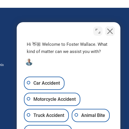
¿Tengo un caso?
Hi 👋🏼 Welcome to Foster Wallace. What
Contacta con nosotros
kind of matter can we assist you with?
hoy
tín
Solicitar Consulta Gratuita
Car Accident
Motorcycle Accident
Truck Accident
Animal Bite