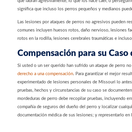
que ladran agresivamente, lo que los hace caer, o perseguir
significa que incluso los perros pequeños y medianos pueden
Las lesiones por ataques de perros no agresivos pueden re
comunes incluyen huesos rotos, daño nervioso, lesiones fac
rotos en la rodilla, lesiones cerebrales traumáticas e inclus
Compensación para su Caso 
Si usted o un ser querido han sufrido un ataque de perro no
derecho a una compensación
. Para garantizar el mejor res
experimentado de lesiones personales de Missouri lo antes
pruebas, hechos y circunstancias de su caso se document
mordeduras de perro debe recopilar pruebas, incluyendo ent
compañía de seguros del dueño del perro y localizar cualqu
documentación médica de sus lesiones; y representarlo en l