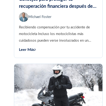
recuperación financiera después de
un accidente de motocicleta
Michael Foster
Recibiendo compensación por tu accidente de
motocicleta Incluso los motociclistas más
cuidadosos pueden verse involucrados en un
accidente. La probabilidad de fatalidad en una
Leer Más
motocicleta...