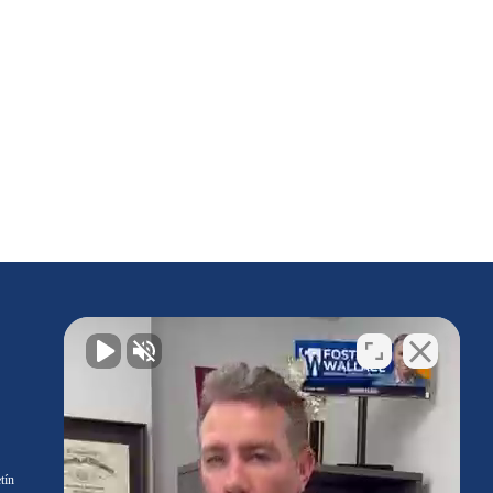
¿Tengo un caso?
Contacta con nosotros
hoy
tín