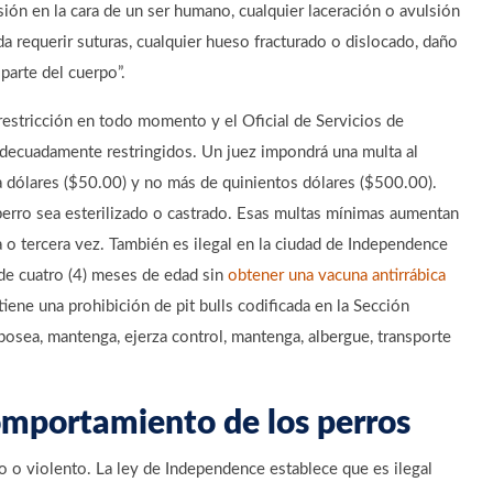
sión en la cara de un ser humano, cualquier laceración o avulsión
a requerir suturas, cualquier hueso fracturado o dislocado, daño
parte del cuerpo”.
restricción en todo momento y el Oficial de Servicios de
adecuadamente restringidos. Un juez impondrá una multa al
a dólares ($50.00) y no más de quinientos dólares ($500.00).
perro sea esterilizado o castrado. Esas multas mínimas aumentan
 o tercera vez. También es ilegal en la ciudad de Independence
de cuatro (4) meses de edad sin
obtener una vacuna antirrábica
iene una prohibición de pit bulls codificada en la Sección
posea, mantenga, ejerza control, mantenga, albergue, transporte
omportamiento de los perros
o o violento. La ley de Independence establece que es ilegal