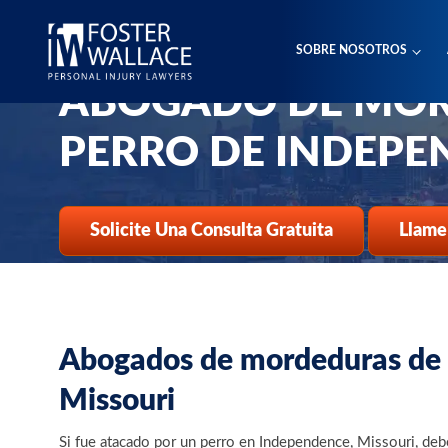
Home
Es
SOBRE NOSOTROS
Lesiones Personales De Independence
ABOGADO DE MOR
Abogado De Mordeduras De Perro
PERRO DE INDEPE
Solicite Una Consulta Gratuita
Llame
Abogados de mordeduras de 
Missouri
Si fue atacado por un perro en Independence, Missouri, de