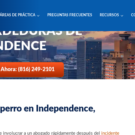
ÁREAS DE PRÁCTICA
PREGUNTAS FRECUENTES
RECURSOS
C
DEDURAS DE
NDENCE
 Ahora: (816) 249-2101
perro en Independence,
be involucrar a un abogado rápidamente después del
incidente