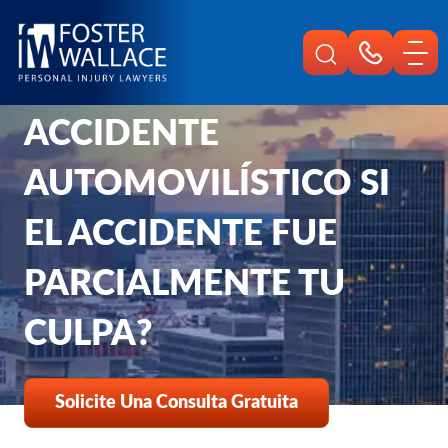
Home
¿AÚN PUEDES GANAR
Es
Preguntas Frecuentes
UN JUICIO POR
Aun Puedes Ganar Un Juicio Por Accidente Automovilistico Si El Acciden
ACCIDENTE
AUTOMOVILÍSTICO SI
EL ACCIDENTE FUE
PARCIALMENTE TU
CULPA?
Solicite Una Consulta Gratuita