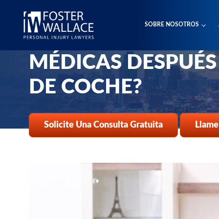
Home
Es
SOBRE NOSOTROS
¿CÓMO SE PAGAN 
Preguntas Frecuentes
Como Se Pagan Las Facturas Medicas Despues De Un Accidente De
MÉDICAS DESPUÉS
DE COCHE?
Solicite Una Consulta Gratuita
Llame