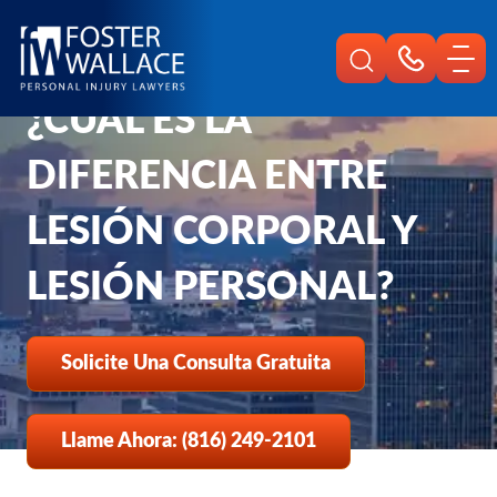
Home
Es
Preguntas Frecuentes
Cual Es La Diferencia Entre Lesion Corporal Y Lesion Personal
¿CUÁL ES LA
DIFERENCIA ENTRE
LESIÓN CORPORAL Y
LESIÓN PERSONAL?
Solicite Una Consulta Gratuita
Llame Ahora: (816) 249-2101