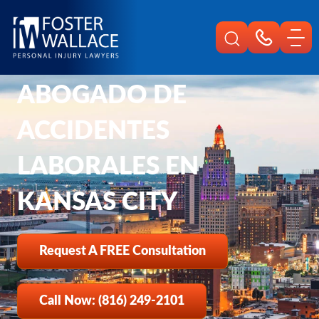
Home
Es
Abogado De Accidentes Laborales En Kansas City
ABOGADO DE
ACCIDENTES
LABORALES EN
KANSAS CITY
Request A FREE Consultation
Call Now: (816) 249-2101