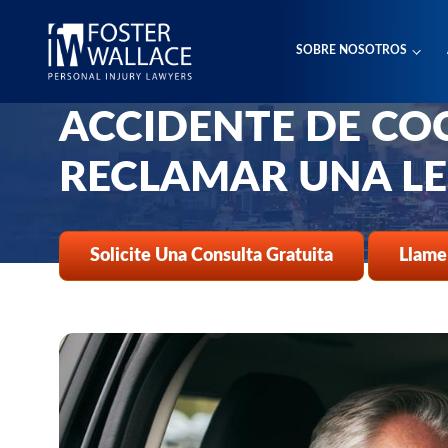
Home
Es
SOBRE NOSOTROS
¿CUÁNTO TIEMPO 
Preguntas Frecuentes
Cuanto Tiempo Despues De Un Accidente De Coche Puedes Reclama
ACCIDENTE DE CO
RECLAMAR UNA LE
Solicite Una Consulta Gratuita
Llame