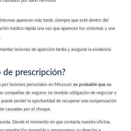
d causados por daño nervioso
 síntomas aparecen más tarde, siempre que esté dentro del
ención médica rápida una vez que aparecen los síntomas y una
.
entar lesiones de aparición tardía y asegurar la evidencia
 de prescripción?
a por lesiones personales en Missouri,
es probable que su
 las compañías de seguros no tendrán obligación de negociar o
ue puede perder la oportunidad de recuperar una compensación
nte causadas por el choque.
ceda. Desde el momento en que contacta nuestra oficina,
documentación requerida y preservamos su derecho a