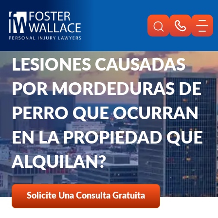
Home
¿ES RESPONSABLE UN
Es
Preguntas Frecuentes
PROPIETARIO POR
Es Responsable Un Propietario Por Lesiones Causadas Por Mordeduras D
LESIONES CAUSADAS
POR MORDEDURAS DE
PERRO QUE OCURRAN
EN LA PROPIEDAD QUE
ALQUILAN?
Solicite Una Consulta Gratuita