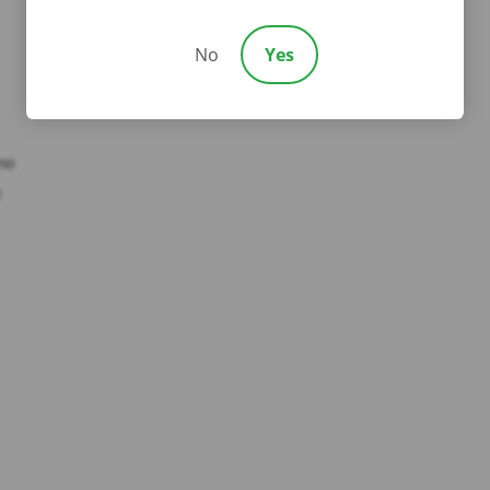
No
Yes
no
e