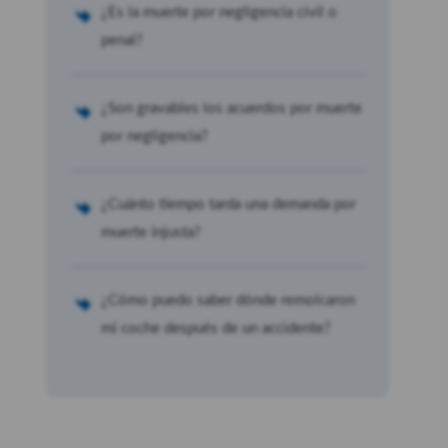
¿Es la muerte por negligencia civil o
penal?
¿Son gravables los acuerdos por muerte
por negligencia?
¿Cuánto tiempo tarda una demanda por
muerte injusta?
¿Cómo puedo saber dónde remolcaron
mi coche después de un accidente?