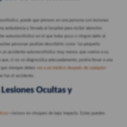
ovilístico, puede que pienses en una persona con lesiones
ambulancia y llevada al hospital para recibir atención
ente automovilístico en el que hubo poco o ningún daño al
 muchas personas podrían describirlo como “un pequeño
n un accidente automovilístico muy menor, que vuelve a su
ca que, si no se diagnostica adecuadamente, podría llevar a una
so que siempre debes
ver a un médico después de cualquier
e fue el accidente.
 Lesiones Ocultas y
ticos
—incluso en choques de bajo impacto. Estas pueden