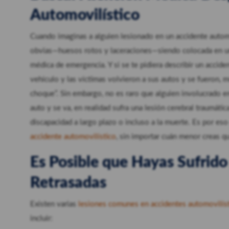
Automovilístico
Cuando imaginas a alguien lesionado en un accidente autom
obvias—huesos rotos y laceraciones—siendo colocada en una 
médica de emergencia. Y si se te pidiera describir un accid
vehículo y las víctimas volvieron a sus autos y se fueron,
choque”. Sin embargo, no es raro que alguien involucrado e
auto y se va, en realidad sufra una lesión cerebral traumáti
discapacidad a largo plazo o incluso a la muerte. Es por e
accidente automovilístico
, sin importar cuán menor creas qu
Es Posible que Hayas Sufrido
Retrasadas
Existen varias
lesiones comunes en accidentes automovilís
incluir: