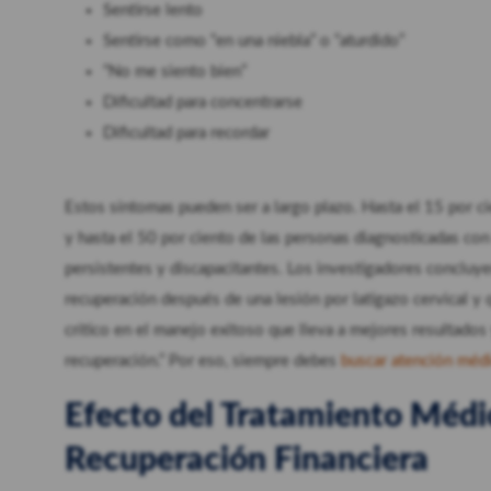
Sentirse lento
Sentirse como “en una niebla” o “aturdido”
“No me siento bien”
Dificultad para concentrarse
Dificultad para recordar
Estos síntomas pueden ser a largo plazo. Hasta el 15 por c
y hasta el 50 por ciento de las personas diagnosticadas con
persistentes y discapacitantes. Los investigadores concluy
recuperación después de una lesión por latigazo cervical y 
crítico en el manejo exitoso que lleva a mejores resultados 
recuperación.” Por eso, siempre debes
buscar atención médi
Efecto del Tratamiento Médi
Recuperación Financiera