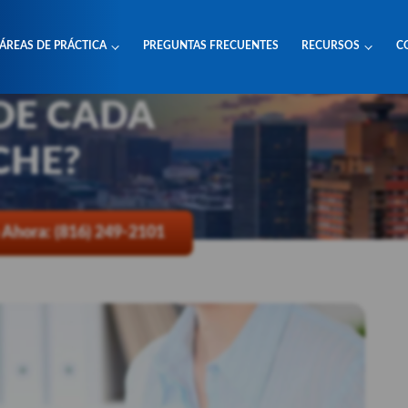
ÁREAS DE PRÁCTICA
PREGUNTAS FRECUENTES
RECURSOS
C
S VER A UN
 Coche
DE CADA
CHE?
 Ahora: (816) 249-2101