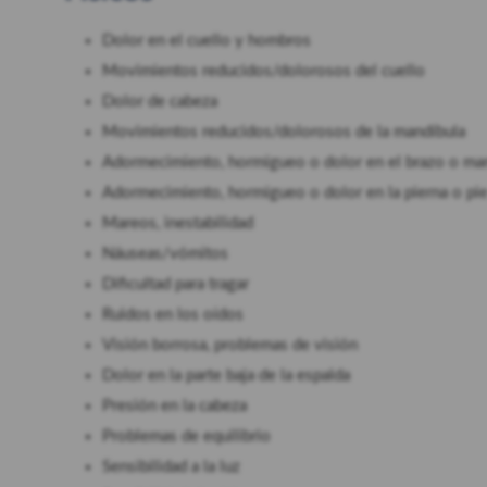
Dolor en el cuello y hombros
Movimientos reducidos/dolorosos del cuello
Dolor de cabeza
Movimientos reducidos/dolorosos de la mandíbula
Adormecimiento, hormigueo o dolor en el brazo o ma
Adormecimiento, hormigueo o dolor en la pierna o pi
Mareos, inestabilidad
Náuseas/vómitos
Dificultad para tragar
Ruidos en los oídos
Visión borrosa, problemas de visión
Dolor en la parte baja de la espalda
Presión en la cabeza
Problemas de equilibrio
Sensibilidad a la luz