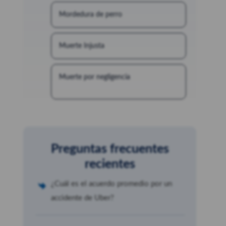
Mordedura de perro
Muerte Injusta
Muerte por negligencia
Preguntas frecuentes
recientes
¿Cuál es el acuerdo promedio por un
accidente de Uber?