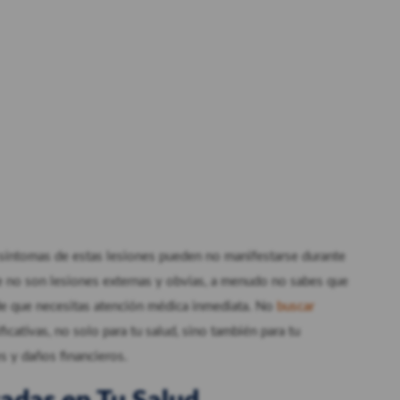
s síntomas de estas lesiones pueden no manifestarse durante
ue no son lesiones externas y obvias, a menudo no sabes que
a de que necesitas atención médica inmediata. No
buscar
cativas, no solo para tu salud, sino también para tu
s y daños financieros.