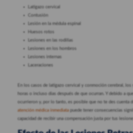
Latigazo cervical
Contusión
Lesión en la médula espinal
Huesos rotos
Lesiones en las rodillas
Lesiones en los hombros
Lesiones internas
Laceraciones
En los casos de latigazo cervical y conmoción cerebral, lo
horas o incluso días después de que ocurran. Y debido a q
ocurrieron y, por lo tanto, es posible que no te des cuent
atención médica inmediata
puede tener consecuencias signifi
capacidad de recibir una compensación justa por tus lesione