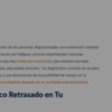
iento de las personas diagnosticadas con conmoción cerebral
 lesión por latigazo cervical experimentan síntomas
en que hay
evidencia consistente
que muestra una mala
que, para ambas lesiones, “un diagnóstico correcto es un paso
y a una disminución de la posibilidad de retraso en la
ca inmediata después de un accidente automovilístico
.
co Retrasado en Tu