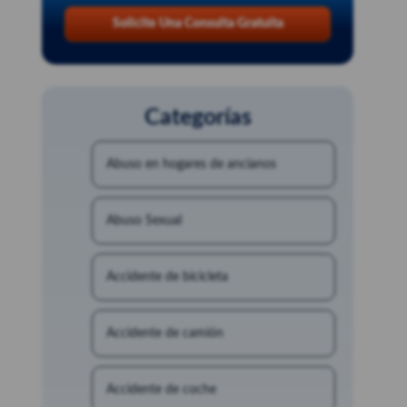
Solicite Una Consulta Gratuita
Categorías
Abuso en hogares de ancianos
Abuso Sexual
Accidente de bicicleta
Accidente de camión
Accidente de coche