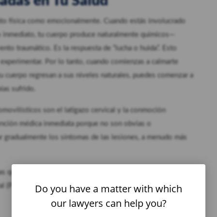
sadas en Tu Salud
anto física como emocionalmente. Cuando estás involucrado
co inmediato, tu cuerpo produce naturalmente químicos—
nto traumático. Es la respuesta de “lucha o huida”. Esto
experimentar. Por lo tanto, cuando comienzas a calmarte
tu cuerpo regresan a sus niveles naturales, puedes comenzar a
ías sufrido.
movilísticos son el latigazo cervical y la conmoción
atención médica inmediata porque no son obvias o
ar gradualmente los síntomas de las lesiones, a menudo más
as que puedes experimentar, llamados trastorno asociado al
Do you have a matter with which
 (PCS), pueden incluir lo siguiente:
our lawyers can help you?