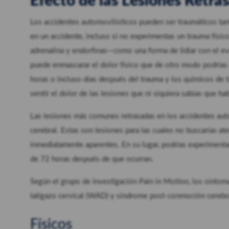
Efecto de las Lesiones Retra
Los accidentes automovilísticos pueden ser traumáticos t
en un accidente, incluso si no experimentas un trauma físi
adrenalina y endorfinas—como una forma de lidiar con el eve
puede enmascarar el dolor físico que de otro modo podrías 
horas o incluso días después del trauma y los químicos de 
sentir el dolor de las lesiones que ni siquiera sabías que hab
Las lesiones más comunes retrasadas en los accidentes auto
cerebral. Estas son lesiones para las cuales no buscarías 
inmediatamente aparentes. En su lugar, podrías experiment
de 72 horas después de que ocurran.
Según el grupo de investigación Pain in Motion, los síntom
latigazo cervical (WAD) y síndrome post-conmoción cerebral
Físicos