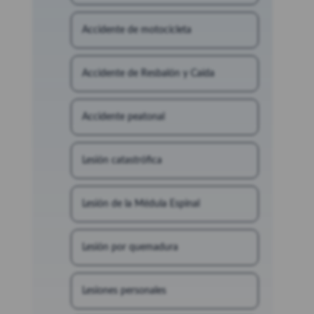
Accidente de motocicleta
Accidente de Resbalón y Caída
Accidente peatonal
Lesión catastrófica
Lesión de la Médula Espinal
Lesión por quemadura
Lesiones personales