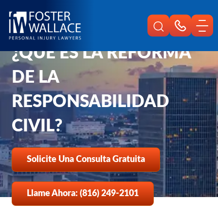
Home
Es
Preguntas Frecuentes
Que Es La Reforma De La Responsabilidad Civil
¿QUÉ ES LA REFORMA
DE LA
RESPONSABILIDAD
CIVIL?
Solicite Una Consulta Gratuita
Llame Ahora: (816) 249-2101