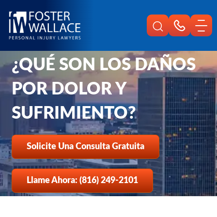
Home
Es
Preguntas Frecuentes
Que Son Los Danos Por Dolor Y Sufrimiento
¿QUÉ SON LOS DAÑOS
POR DOLOR Y
SUFRIMIENTO?
Solicite Una Consulta Gratuita
Llame Ahora: (816) 249-2101