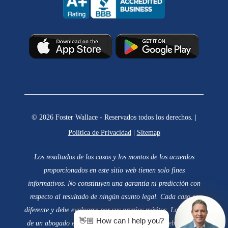
© 2026 Foster Wallace - Reservados todos los derechos. |
Política de Privacidad
|
Sitemap
Los resultados de los casos y los montos de los acuerdos
proporcionados en este sitio web tienen solo fines
informativos. No constituyen una garantía ni predicción con
respecto al resultado de ningún asunto legal. Cada caso es
diferente y debe evaluarse por sus propios méritos. La elección
👋🏼 How can I help you?
de un abogado es una decisión importante y no debe basarse