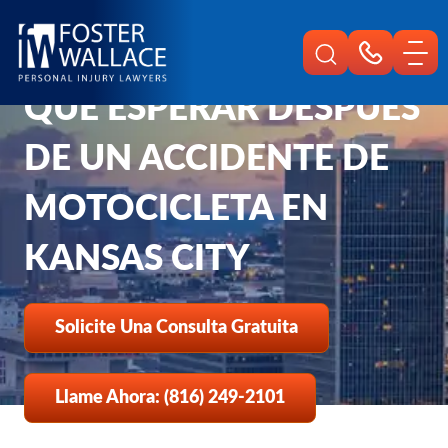
Home
Es
Preguntas Frecuentes
Que Esperar Despues De Un Accidente De Motocicleta En Kansas City
QUÉ ESPERAR DESPUÉS
DE UN ACCIDENTE DE
MOTOCICLETA EN
KANSAS CITY
Solicite Una Consulta Gratuita
Llame Ahora: (816) 249-2101