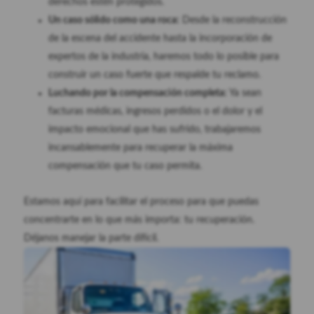
derechos estén protegidos.
Un caso sólido como una roca:
Desde la reconstrucción
de la escena del accidente hasta la incorporación de
expertos de la industria, haremos todo lo posible para
construir un caso fuerte que respalde tu reclamo.
Luchando por la compensación completa:
Ya sean
facturas médicas, ingresos perdidos o el dolor y el
impacto emocional que has sufrido, trabajaremos
incansablemente para recuperar la máxima
compensación que tu caso permita.
Estamos aquí para facilitar el proceso para que puedas
concentrarte en lo que más importa: tu recuperación.
Déjanos manejar la parte difícil.