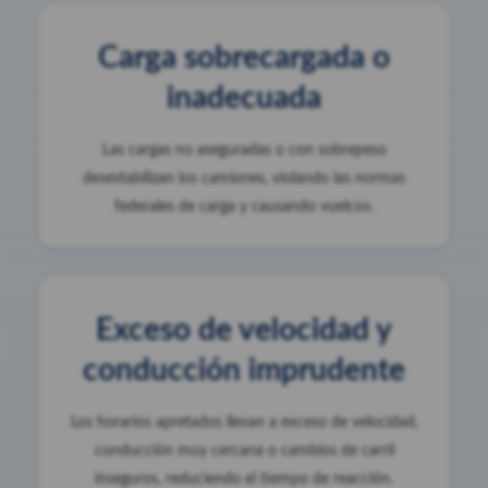
Carga sobrecargada o
inadecuada
Las cargas no aseguradas o con sobrepeso
desestabilizan los camiones, violando las normas
federales de carga y causando vuelcos.
Exceso de velocidad y
conducción imprudente
Los horarios apretados llevan a exceso de velocidad,
conducción muy cercana o cambios de carril
inseguros, reduciendo el tiempo de reacción.