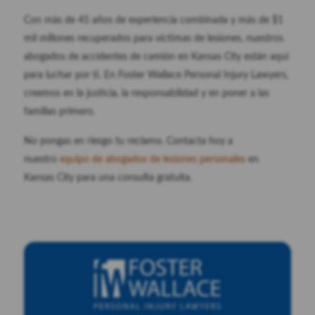
Con más de 45 años de experiencia combinada y más de $1
mil millones recuperados para víctimas de lesiones, nuestros
abogados de accidentes de camión en Kansas City están aquí
para luchar por ti. En Foster Wallace Personal Injury Lawyers,
creemos en la justicia, la responsabilidad y en poner a las
familias primero.
No pongas en riesgo tu reclamo. Contacta hoy a
nuestro
equipo de abogados de lesiones personales
en
Kansas City para una consulta gratuita.