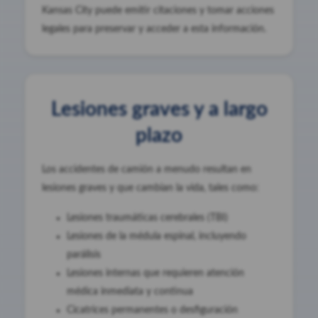
Kansas City puede emitir citaciones y tomar acciones
legales para preservar y acceder a esta información.
Lesiones graves y a largo
plazo
Los accidentes de camión a menudo resultan en
lesiones graves y que cambian la vida, tales como:
Lesiones traumáticas cerebrales (TBI)
Lesiones de la médula espinal, incluyendo
parálisis
Lesiones internas que requieren atención
médica inmediata y continua
Cicatrices permanentes o desfiguración