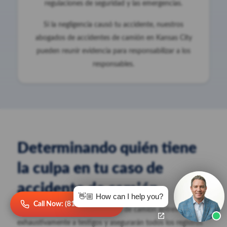
regulaciones de seguridad y las emergencias.
Si la negligencia causó tu accidente, nuestros
abogados de accidentes de camión en Kansas City
pueden reunir evidencia para responsabilizar a los
responsables.
Determinando quién tiene
la culpa en tu caso de
accidente de camión
👋🏼 How can I help you?
Call Now: (816) 249-2101
Nuestros abogados de accidentes de camión entrevistarán
exhaustivamente a testigos y asegurarán todos los registros