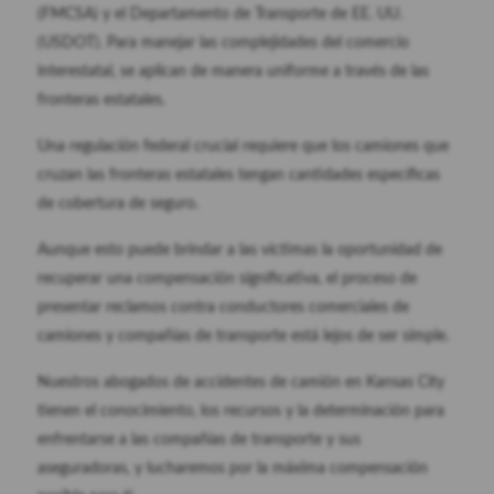
(FMCSA) y el Departamento de Transporte de EE. UU.
(USDOT). Para manejar las complejidades del comercio
interestatal, se aplican de manera uniforme a través de las
fronteras estatales.
Una regulación federal crucial requiere que los camiones que
cruzan las fronteras estatales tengan cantidades específicas
de cobertura de seguro.
Aunque esto puede brindar a las víctimas la oportunidad de
recuperar una compensación significativa, el proceso de
presentar reclamos contra conductores comerciales de
camiones y compañías de transporte está lejos de ser simple.
Nuestros abogados de accidentes de camión en Kansas City
tienen el conocimiento, los recursos y la determinación para
enfrentarse a las compañías de transporte y sus
aseguradoras, y lucharemos por la máxima compensación