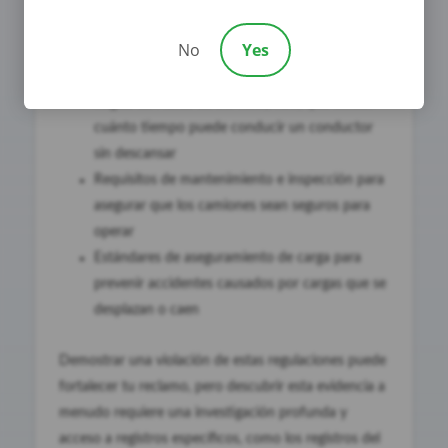
cumplimiento
No
Yes
Estas regulaciones incluyen:
Reglas de Horas de Servicio(HOS) que limitan
cuánto tiempo puede conducir un conductor
sin descansar
Requisitos de mantenimiento e inspección para
asegurar que los camiones sean seguros para
operar
Estándares de aseguramiento de carga para
prevenir accidentes causados por cargas que se
desplazan o caen
Demostrar una violación de estas regulaciones puede
fortalecer tu reclamo, pero descubrir esta evidencia a
menudo requiere una investigación profunda y
acceso a registros específicos, como los registros del