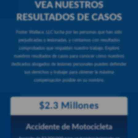
VEA NUESTROS
RESULTADOS DE CASOS
Foster Wallace, LLC lucha por las personas que han sido
perjudicadas o lesionadas, y contamos con resultados
comprobados que respaldan nuestro trabajo. Explore
nuestros resultados de casos para conocer cómo nuestros
dedicados abogados de lesiones personales pueden defender
sus derechos y trabajar para obtener la máxima
compensación posible en su nombre.
$2.3 Millones
Accidente de Motocicleta