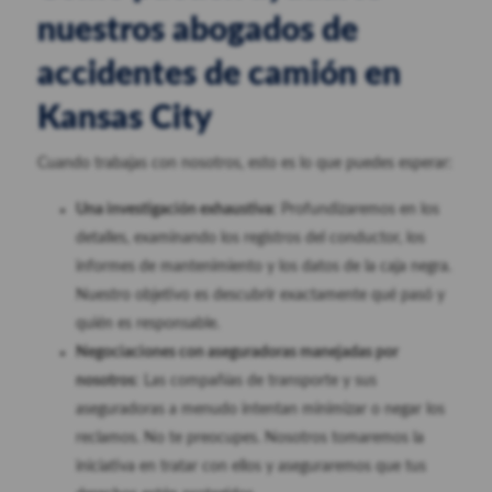
nuestros abogados de
accidentes de camión en
Kansas City
Cuando trabajas con nosotros, esto es lo que puedes esperar:
Una investigación exhaustiva:
Profundizaremos en los
detalles, examinando los registros del conductor, los
informes de mantenimiento y los datos de la caja negra.
Nuestro objetivo es descubrir exactamente qué pasó y
quién es responsable.
Negociaciones con aseguradoras manejadas por
nosotros
: Las compañías de transporte y sus
aseguradoras a menudo intentan minimizar o negar los
reclamos. No te preocupes. Nosotros tomaremos la
iniciativa en tratar con ellos y aseguraremos que tus