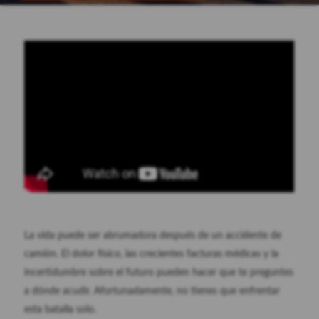
La vida puede ser abrumadora después de un accidente de
camión. El dolor físico, las crecientes facturas médicas y la
incertidumbre sobre el futuro pueden hacer que te preguntes
a dónde acudir. Afortunadamente, no tienes que enfrentar
esta batalla solo.