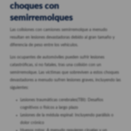
choques con
semirremolques
Las colisiones con camiones semirremolque a menudo
resultan en lesiones devastadoras debido al gran tamaño y
diferencia de peso entre los vehículos.
Los ocupantes de automóviles pueden sufrir lesiones
catastróficas, si no fatales, tras una colisión con un
semirremolque. Las víctimas que sobreviven a estos choques
devastadores a menudo sufren lesiones graves, incluyendo las
siguientes:
Lesiones traumáticas cerebrales(TBI): Desafíos
cognitivos o físicos a largo plazo
Lesiones de la médula espinal: Incluyendo parálisis o
dolor crónico
Huesos rotos: A menudo requieren cirugías y un