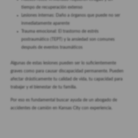
tiempo de recuperación extenso
Lesiones internas: Daño a órganos que puede no ser
inmediatamente aparente
Trauma emocional: El trastorno de estrés
postraumático (TEPT) y la ansiedad son comunes
después de eventos traumáticos
Algunas de estas lesiones pueden ser lo suficientemente
graves como para causar discapacidad permanente. Pueden
afectar drásticamente tu calidad de vida, tu capacidad para
trabajar y el bienestar de tu familia.
Por eso es fundamental buscar ayuda de un abogado de
accidentes de camión en Kansas City con experiencia.