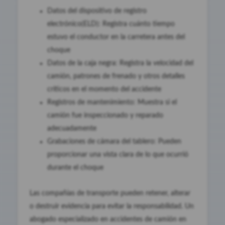
Datos del dispositivo de registro
electrónico(ELD): Registra cuánto tiempo
estuvo el conductor en la carretera antes del
choque
Datos de la caja negra: Registra la velocidad del
camión, patrones de frenado y otros detalles
críticos en el momento del accidente
Registros de mantenimiento: Muestra si el
camión fue inspeccionado y reparado
adecuadamente
Grabaciones de cámara del tablero: Pueden
proporcionar una vista clara de lo que ocurrió
durante el choque
Las compañías de transporte pueden retener, alterar
o destruir evidencia para evitar la responsabilidad. Un
abogado especializado en accidentes de camión en