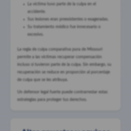
La víctima tuvo parte de la culpa en el
accidente.
Sus lesiones eran preexistentes o exageradas.
Su tratamiento médico fue innecesario o
excesivo.
La regla de culpa comparativa pura de Missouri
permite a las víctimas recuperar compensación
incluso si tuvieron parte de la culpa. Sin embargo, su
recuperación se reduce en proporción al porcentaje
de culpa que se les atribuya.
Un defensor legal fuerte puede contrarrestar estas
estrategias para proteger tus derechos.