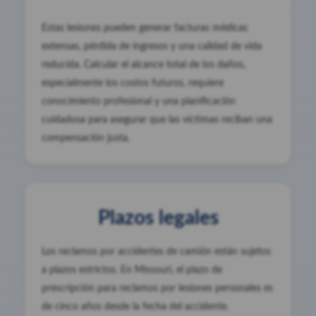
Estas lesiones pueden generar facturas médicas
extensas, pérdida de ingresos y una calidad de vida
reducida. Calcular el alcance total de los daños,
especialmente los costos futuros, requiere
conocimiento profesional y una planificación
cuidadosa para asegurar que las víctimas reciban una
compensación justa.
Plazos legales
Los reclamos por accidentes de camión están sujetos
a plazos estrictos. En Missouri, el plazo de
prescripción para reclamos por lesiones personales es
de cinco años desde la fecha del accidente.