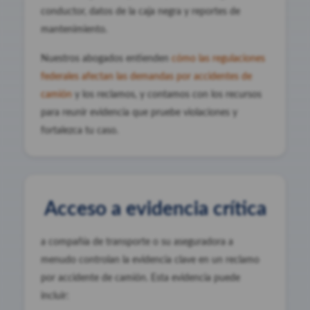
conductor, datos de la caja negra y reportes de
mantenimiento.
Nuestros abogados entienden
cómo las regulaciones
federales afectan las demandas por accidentes de
camión
y los reclamos, y contamos con los recursos
para reunir evidencia que pruebe violaciones y
fortalezca tu caso.
Acceso a evidencia crítica
a compañía de transporte o su aseguradora a
menudo controlan la evidencia clave en un reclamo
por accidente de camión. Esta evidencia puede
incluir: