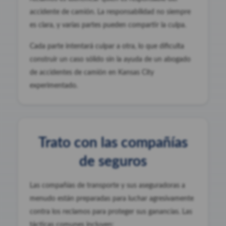
accidente de camión. La responsabilidad no siempre
es clara, y varias partes pueden compartir la culpa.
Cada parte intentará culpar a otra, lo que dificulta
construir un caso sólido sin la ayuda de un abogado
de accidentes de camión en Kansas City
experimentado.
Trato con las compañías
de seguros
Las compañías de transporte y sus aseguradoras a
menudo están preparadas para luchar agresivamente
contra los reclamos para proteger sus ganancias. Las
tácticas comunes incluyen: