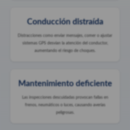
Conducción distraída
Distracciones como enviar mensajes, comer o ajustar
sistemas GPS desvían la atención del conductor,
aumentando el riesgo de choques.
Mantenimiento deficiente
Las inspecciones descuidadas provocan fallas en
frenos, neumáticos o luces, causando averías
peligrosas.