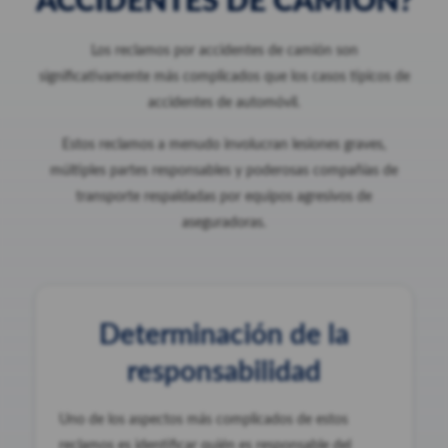
ACCIDENTES DE CAMIÓN?
Los reclamos por accidentes de camión son
significativamente más complicados que los casos típicos de
accidentes de automóvil.
Estos reclamos a menudo involucran lesiones graves,
múltiples partes responsables y poderosas compañías de
transporte respaldadas por equipos agresivos de
aseguradoras.
Determinación de la
responsabilidad
Uno de los aspectos más complicados de estos
reclamos es identificar quién es responsable del