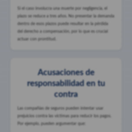
Si el caso involucra una muerte por negligencia, el
plazo se reduce a tres años. No presentar la demanda
dentro de esos plazos puede resultar en la pérdida
del derecho a compensación, por lo que es crucial
actuar con prontitud.
Acusaciones de
responsabilidad en tu
contra
Las compañías de seguros pueden intentar usar
prejuicios contra las víctimas para reducir los pagos.
Por ejemplo, pueden argumentar que: