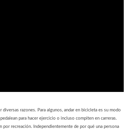
r diversas razones. Para algunos, andar en bicicleta es su modo
s pedalean para hacer ejercicio o incluso compiten en carreras.
an por recreación. Independientemente de por qué una persona