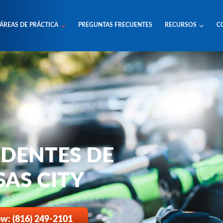
ÁREAS DE PRÁCTICA
PREGUNTAS FRECUENTES
RECURSOS
C
DENTES DE
SAS CITY
ow: (816) 249-2101